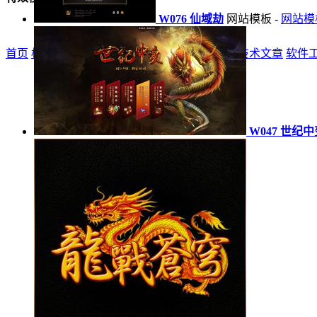
W076 仙域劫
网站模板
-
网站模
首页
标志
登录器
网站模板
精品模板
特效模板
技术文章
软件
W047 世纪中