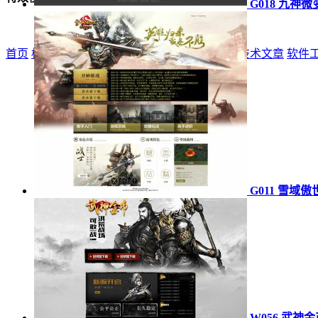
G018 九神微
首页
标志
登录器
网站模板
精品模板
特效模板
技术文章
软件
G011 雪域傲
W056 武神金